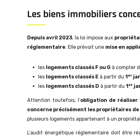
Les biens immobiliers conce
Depuis avril 2023
, la loi impose aux
propriéta
réglementaire
. Elle prévoit une
mise en appl
les
logements classés F ou G
à compter 
er
les
logements classés E
à partir du
1
ja
er
les
logements classés D
à partir du
1
ja
Attention toutefois, l’
obligation de réalise
concerne précisément les propriétaires de
plusieurs logements appartenant à un propriétai
L’audit énergétique réglementaire doit être ré