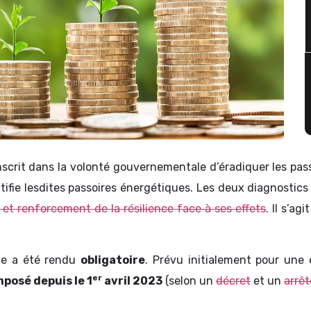
nscrit dans la volonté gouvernementale d’éradiquer les pas
ntifie lesdites passoires énergétiques. Les deux diagnostic
et renforcement de la résilience face à ses effets
. Il s’a
que a été rendu
obligatoire
. Prévu initialement pour une
er
mposé depuis le 1
avril 2023
(selon un
décret
et un
arrêt