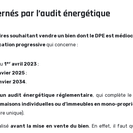
rnés par l’audit énergétique
ires souhaitant vendre un bien dont le DPE est médioc
ication progressive
qui concerne :
er
du
1
avril 2023
;
nvier 2025
;
nvier 2034
.
r un audit énergétique réglementaire
, qui complète le
 maisons individuelles ou d’immeubles en mono-propr
re unique).
alisé
avant la mise en vente du bien
. En effet, il faut 