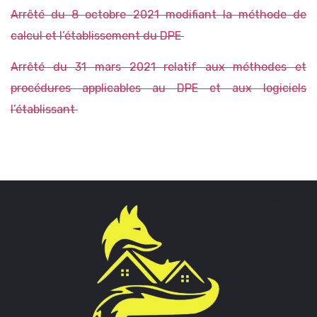
Arrêté du 8 octobre 2021 modifiant la méthode de
calcul et l’établissement du DPE
Arrêté du 31 mars 2021 relatif aux méthodes et
procédures applicables au DPE et aux logiciels
l’établissant